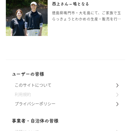
っきょう」は小玉で白く、歯切れの良い
西上さん – 鳴となる
繊細な食感に定評があります。大毛島で
徳島県鳴門市・大毛島にて、ご家族で玉
50年以上らっきょう漬けを作り続けてき
らっきょうとわかめの生産・販売を行う
たのが、玉らっきょう農家の西上おばあ
「鳴となる」の西上さん。今回ご縁があ
ちゃん。今回、その秘伝のレシピを特別
りらっきょうの取材でご協力いただきま
に教えていただきました。 ※西上さんは
した。 うずしおを生む鳴門海峡に面した
毎年16kg分を仕込みますが本レシピでは
大毛島の畑の砂は「銀砂」と呼ばれ、ミ
家庭向けに1kg分でご紹介しています。
ネラルを豊富に含みます。 この畑で育つ
ら…
玉らっきょうは、繊細な食感と味わいが
人気の特産品として、多くの人々に長く
親しまれています。 西上さんは海岸と道
ユーザーの皆様
路を挟んだらっきょう畑でらっきょうを
生産し、昔ながらの方法で収穫し、丁寧
このサイトについて
に加工・販売しています。西上さんのら
っきょ…
利用規約
プライバシーポリシー
事業者・自治体の皆様