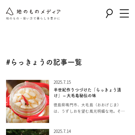
Warning
: Undefined array key "post_type" in
/home/nollie/jinomono.jp/public_html/wp-
content/themes/jinomono/functions.php
on line
167
#らっきょうの記事一覧
2025.7.15
半世紀作りつづけた「らっきょう漬
け」 – 大毛島秘伝の味
徳島県鳴門市、大毛島（おおげじま）
は、うずしおを望む風光明媚な地。そこ
では、古くから小粒で繊細な「玉らっき
ょう」づくりが受け継がれてきました。
ミネラル豊富な銀砂の畑で育った「玉ら
2025.7.14