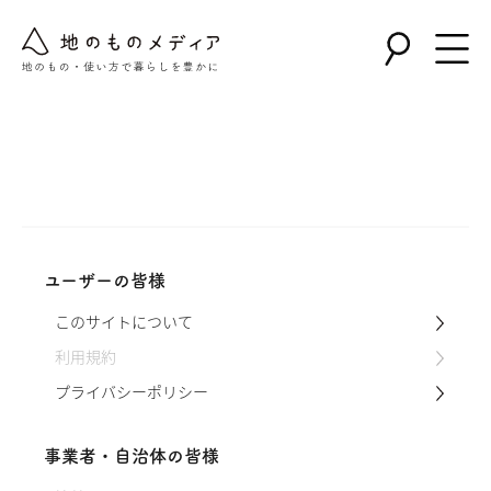
Warning
: Undefined array key "post_type" in
/home/nollie/jinomono.jp/public_html/wp-
content/themes/jinomono/functions.php
on line
167
ユーザーの皆様
このサイトについて
利用規約
プライバシーポリシー
事業者・自治体の皆様