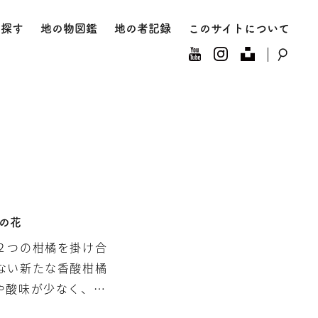
167
を探す
地の物図鑑
地の者記録
このサイトについて
つの花
２つの柑橘を掛け合
ない新たな香酸柑橘
や酸味が少なく、柑
です。そんな阿波す