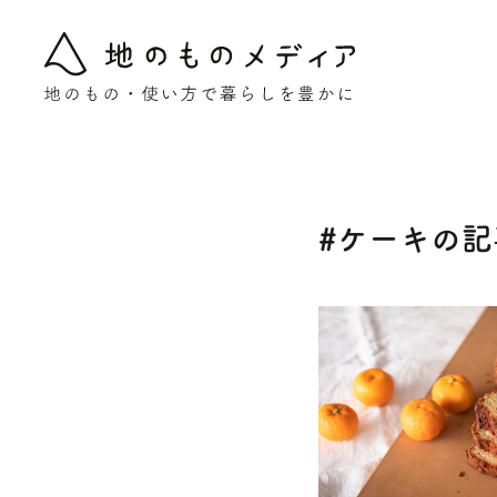
Warning
: Undefined array key "post_type" in
/home/nollie/jinomono
#ケーキの記