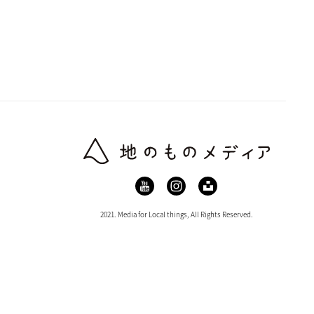
作りを取材すること
市場に出回っていま
キ作りに応用できる
波すず香のパウンドケ
2021. Media for Local things, All Rights Reserved.