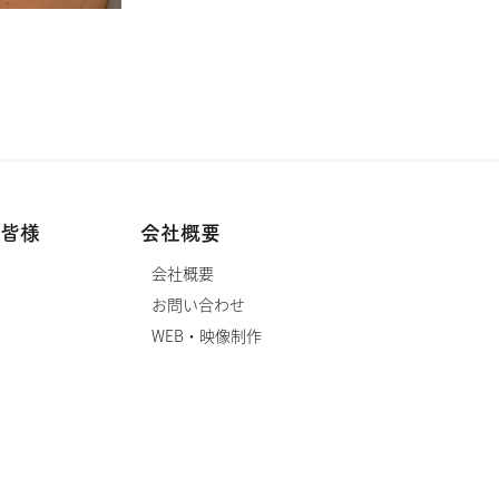
ずかの特徴を生かしたパウンドケーキを
ができました。まだ阿波すず香はあまり
せんが、いろいろな柑橘のパウンドケー
レシピです。 動画 作り方・保存法 阿
ーキはYUKI FOOD DESIGN ST…
皆様
会社概要
会社概要
お問い合わせ
WEB・映像制作