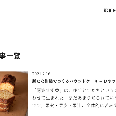
.jp/public_html/wp-content/themes/jinomono/functions.php
on line
記事
事一覧
2021.2.16
新たな柑橘でつくるパウンドケーキ – おや
「阿波すず香」は、ゆずとすだちという
わせて生まれた、まだあまり知られてい
です。果実・果皮・果汁、全体的に苦み
橘のまろやかな風味が楽しめるのが特徴