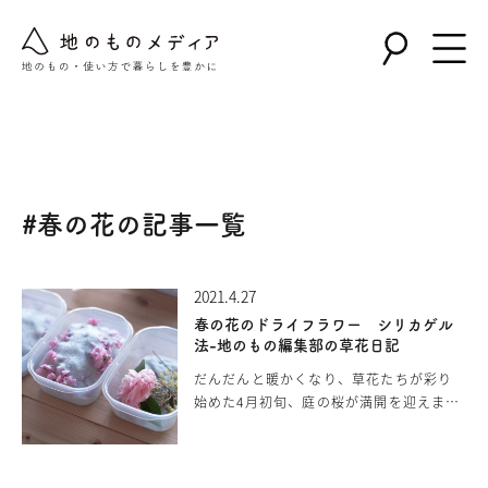
Warning
: Undefined array key "post_type" in
/home/nollie/jinomono.jp/public_html/wp-
content/themes/jinomono/functions.php
on line
167
#春の花の記事一覧
2021.4.27
春の花のドライフラワー シリカゲル
法-地のもの編集部の草花日記
だんだんと暖かくなり、草花たちが彩り
始めた4月初旬、庭の桜が満開を迎えまし
た。春になると色とりどりの植物が芽吹
き咲き乱れ、この季節特有の澄んだ空気
や華やいだ雰囲気に癒されます。満開の