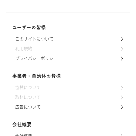
桜に加え、庭に咲く春の花を少し使っ
て、ドライフラワーを作ってみました。
桜の花びらは水分を多く含んでいるの
で、速乾性のあるシリカゲル法を試して
みます。 動画 シリカゲルとは？ シリカ
ユーザーの皆様
ゲルとは、よく食品に入ってる乾燥剤の
このサイトについて
ことをいいます。容器に入れて乾かす必
要があるため、大きな花材には適してい
利用規約
ませんが、…
プライバシーポリシー
事業者・自治体の皆様
協賛について
取材について
広告について
会社概要
会社概要