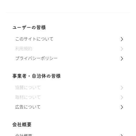
を使い、窯を囲んで本格赤飯ランチづく
りを行いました。職人さんが昔から培っ
てきた大切なレシピが、次の世代に継承
されていく様子を取材させてもらいまし
た。 動画 作り方 ①もち米の下ごしらえ
ユーザーの皆様
もち米は3時間以上水に浸けておきます。
このサイトについて
時間を要するので、本格的な調理に入り
前に、まずはここから準備し始めるよう
利用規約
にし…
プライバシーポリシー
事業者・自治体の皆様
協賛について
取材について
広告について
会社概要
会社概要