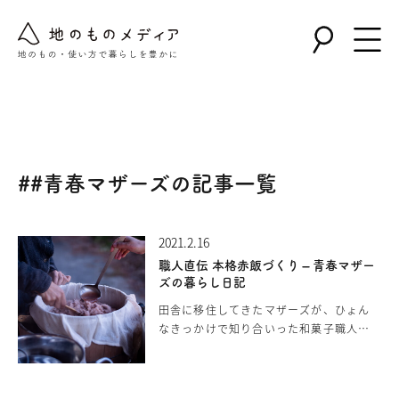
Warning
: Undefined array key "post_type" in
/home/nollie/jinomono.jp/public_html/wp-
content/themes/jinomono/functions.php
on line
167
##青春マザーズの記事一覧
2021.2.16
職人直伝 本格赤飯づくり – 青春マザー
ズの暮らし日記
田舎に移住してきたマザーズが、ひょん
なきっかけで知り合いった和菓子職人か
ら教わった赤飯のレシピ。ある晴れた日
の朝、おさらいを兼ねて、モチモチ感に
定評がある地元の棚田で採れた新もち米