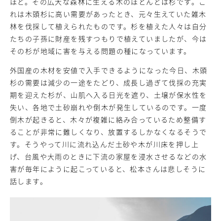
ほど。その広大な森林に生える木のほとんどは杉です。こ
れは木頭杉に高い需要があったとき、元々生えていた雑木
林を伐採して植えられたものです。杉を植えた人々は自分
たちの子孫に財産を残すつもりで植えていましたが、今は
その杉が地域に害を与える問題の種になっています。
外国産の木材を安値で入手できるようになった今日、木頭
杉の需要は減少の一途をたどり、成長し過ぎて伐採の充実
期を迎えた杉が、山肌へ入る日光を遮り、土壌が保水性を
失い、各地で土砂崩れや倒木が発生しているのです。一度
倒木が起きると、木々が複雑に絡み合っているため整備す
ることが非常に難しくなり、放置するしかなくなるそうで
す。そうやって川に流れ込んだ土砂や木が川床を押し上
げ、台風や大雨のときに下流の家屋を浸水させるなどの水
害が毎年にように起こっていると、松本さんは悲しそうに
話します。