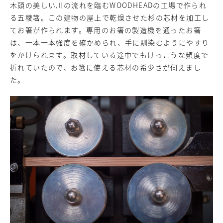
木頭の美しい川の流れを臨むWOODHEADの工場で作られ
る五稜箸。この建物の屋上で乾燥させた杉の芯材を加工し
てお箸が作られます。専用のお箸の製造機を通ったお箸
は、一本一本強度を確かめられ、手に馴染むようにやすり
をかけられます。取材している途中でもけっこうな頻度で
折れていたので、お箸に使える芯材の希少さが伺えまし
た。