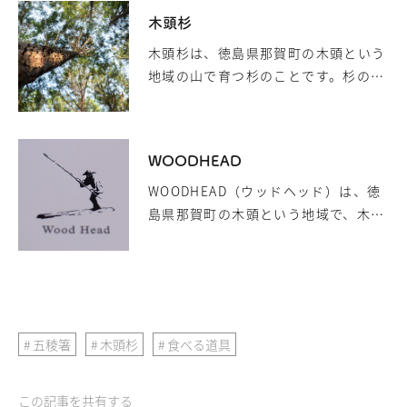
木頭杉
木頭杉は、徳島県那賀町の木頭という
地域の山で育つ杉のことです。杉の品
種というわけではなく、年間の降水量
が非常に多く、昼夜の温度差が激しい
気候が育てる高品質な杉に付けられた
WOODHEAD
ブランド名です。その評判は非常に古
くから存在したようで、文献には平
WOODHEAD（ウッドヘッド）は、徳
安、奈良時代から京都下鴨神社、大阪
島県那賀町の木頭という地域で、木材
城の築城に使われたと記されていま
の加工などを生業にしている企業で
す。 評判決め手となったのが、杉を輪
す。地元木頭を拠点に、地域資源であ
切りにしたとき、内側にある赤身「芯
る木頭杉を使い、近隣の山々を地域の
材」が非常に美しく、香りが良いこと
共通財産として未来に残すための活動
でした。杉の芯材部分を見ると滑らか
を行っています。 WOODHEADが行っ
五稜箸
木頭杉
食べる道具
で美しい木目があり、そこからの気持
ている活動のひとつに、美しい赤身を
ち安ら…
持つことで古くから評価されてきた杉
「木頭杉」を使ったお箸「五稜箸」の
この記事を共有する