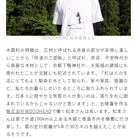
WOODHEAD 松本恭典さん
木頭杉の特徴は、芯材と呼ばれる赤身の部分が非常に美し
いことから「阿波の三部板」と呼ばれ、奈良、平安時代か
ら高級な木材として、京都下鴨神社や、大阪城の建城にも
使われたことが文献にも記述されています。「杉は人の生
活にとてもよく馴染む木として知られ、家や家具、食器な
ど、私たちの暮らしのいたるところに取り入れられていま
す。日本人に穏やかな気質の人が多いのは、周りを杉に囲
まれているからじゃないかと思います」と、五稜箸を作る
株式会社WOODHEAD
で働く松本さんは言います。松本さ
んは車で片道100km以上ある木頭と徳島市内を頻繁に行き
来して、車の走行距離が5年で30万キロを越えたことがあ
るそうです。