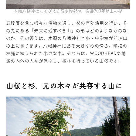
木頭八幡神社にそびえる高さ約45m、樹齢700年以上の杉
五稜箸を含む様々な活動を通し、杉の有効活用を行い、そ
の先にある「未来に残すべき山」の形はどのようなものな
のか。その答えは、木頭の八幡神社と小・中学校が並ぶ山
の上にあります。八幡神社にある大きな杉の傍ら。学校の
校庭に植えられた小さな木。それらは、WOODHEADや地
域の内外の人々が保全し、植林を行っている山桜です。
山桜と杉、元の木々が共存する山に