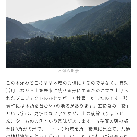
木頭の風景
この木頭杉をこのまま地域の負債にするのではなく、有効
活用しながら山を未来に残せる形にするために立ち上げら
れたプロジェクトのひとつが「五稜箸」だったのです。那
賀町には木頭を含む5つの地域があります。五稜箸の「稜」
という字は、見慣れない字ですが、山の稜線（りょうせ
ん）や、ものの角という意味があります。五稜箸の頭の部
分は5角形の形で、「５つの地域を角、稜線に見立て、共通
の地域資源を使って進行していく」という想いが込められ