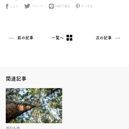
製造と販売があります。木頭杉は古く
ツイート
ピンする
LINEで送る
シェア
から日本の由緒ある建造物に使われて
きた高品質な木材として知られていま
す。昔道路がしっかり整備されて…
前の記事
一覧へ
次の記事
関連記事
2021.6.28