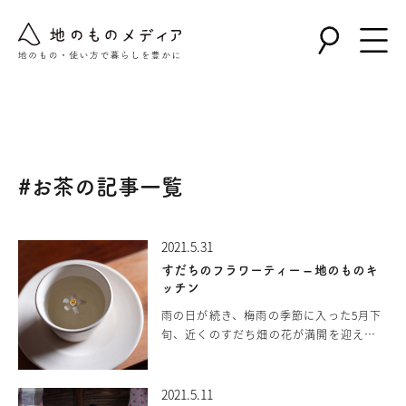
Warning
: Undefined array key "post_type" in
/home/nollie/jinomono.jp/public_html/wp-
content/themes/jinomono/functions.php
on line
167
#お茶の記事一覧
2021.5.31
すだちのフラワーティー – 地のものキ
ッチン
雨の日が続き、梅雨の季節に入った5月下
旬、近くのすだち畑の花が満開を迎え、
辺り一面やわらかな甘い香りで包んでい
ます。西洋では、古くから橙の花のお茶
を飲む習慣があり、柑橘の花からお茶が
2021.5.11