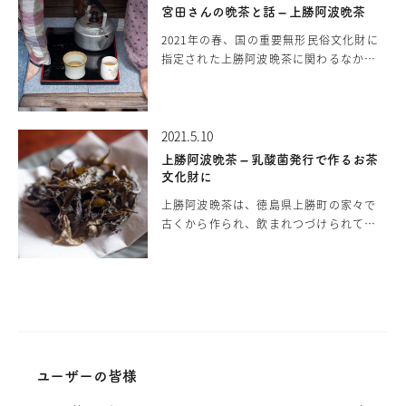
作れると聞いたので、すだちの花を少し
宮田さんの晩茶と話 – 上勝阿波晩茶
摘んできて、リラックスできるすだちの
2021年の春、国の重要無形民俗文化財に
花のフラワーティーを淹れてみました。
指定された上勝阿波晩茶に関わるなか
見た目はもちろんのこと、風味や味も癒
で、その価値を実感する瞬間、それは、
される優しいお茶が簡単に楽しめます。
本当に地域の各家で、少しずつ違った作
近くで柑橘の花が咲いていたら是非試し
られ方、飲まれ方をしている点です。長
てみてください。 すだちの花 新緑が終
2021.5.10
く漬ける、短く漬ける、お湯の注ぎ方
わり蕾が開くと、真っ白い花が咲き始め
や、注いでから待つ時間。それぞれこだ
ます。家…
上勝阿波晩茶 – 乳酸菌発行で作るお茶
わりが異なり、みんな自分の晩茶が一番
文化財に
美味しいと言います。そんな様子を見て
上勝阿波晩茶は、徳島県上勝町の家々で
いて、私たちは上勝の出来るだけ多くの
古くから作られ、飲まれつづけられてき
家の、多くの飲み方を取材していきたい
た発酵茶です。世界でも数えるほどしか
と考えるようになりました。取材を始め
類似例を見ない、乳酸菌を使った独自の
て最初に頃に伺ったのは、撮影にご協力
発酵技法だけでなく、800年以上とも言
いただいた、…
われる長い時間を、このお茶と深く結び
ついた地元の人々の暮らしと文化が評価
され、2021年3月に日本の重要無形民俗
文化財に指定されました。地のものメデ
ィアでは、この晩茶に秘められた文化と
ユーザーの皆様
歴史や、共に暮らしてきた人々を取材さ