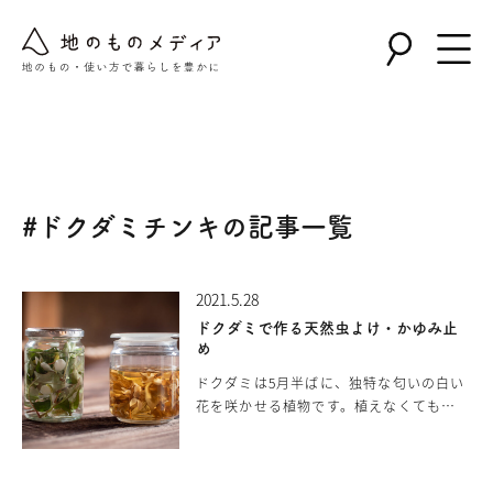
Warning
: Undefined array key "post_type" in
/home/nollie/jinomono.jp/public_html/wp-
content/themes/jinomono/functions.php
on line
167
#ドクダミチンキの記事一覧
2021.5.28
ドクダミで作る天然虫よけ・かゆみ止
め
ドクダミは5月半ばに、独特な匂いの白い
花を咲かせる植物です。植えなくても、
畔や庭に自生していることも多く日本の
三代薬草と言われており、決して良いと
は言えないドクダミの独特な香りには、