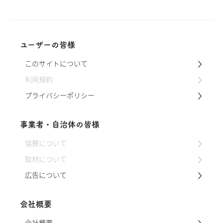
抗菌・殺菌効果があり、古くから漢方や
お茶に使われる生薬として知られていま
す。そんなドクダミを使って簡単にでき
る虫よけ、かゆみ止めの作り方をご紹介
します。虫よけはもちろん、化粧水など
ユーザーの皆様
にも使用できる便利なアルコール漬け
このサイトについて
（チンキ）です。市販のかゆみ止め・虫
よけと比べ、持続性には欠けますが、お
利用規約
肌にも良く、…
プライバシーポリシー
事業者・自治体の皆様
協賛について
取材について
広告について
会社概要
会社概要