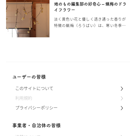
桜に加え、庭に咲く春の花を少し使っ
地のもの編集部の好奇心 – 蝋梅のドラ
て、ドライフラワーを作ってみました。
イフラワー
桜の花びらは水分を多く含んでいるの
淡く黄色い花と優しく透き通った香りが
で、速乾性のあるシリカゲル法を試して
特徴の蝋梅（ろうばい）は、寒い冬季に
みます。 動画 シリカゲルとは？ シリカ
山を彩る貴重な花木として知られていま
ゲルとは、よく食品に入ってる乾燥剤の
す。庭に植っていた蝋梅の木が満開にな
ことをいいます。容器に入れて乾かす必
ったので、少し花を拝借してその色と香
要があるため、大きな花材には適してい
りを長く楽しむため、色々と試作してみ
ませんが、…
ました。今回はハンギング法をご紹介し
ます。 動画 ハンギング法（自然乾燥）
で挑戦 ドライフラワーに向いている花と
いえば、水分量が少ない花がよく挙げら
ユーザーの皆様
れます。かすみ草、ミモザ、紫陽花など
このサイトについて
が一般的で、水分が少ないほど乾燥する
時間が短くきれいに仕上がります。それ
利用規約
に比べ蝋…
プライバシーポリシー
事業者・自治体の皆様