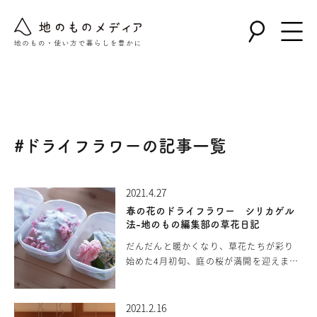
Warning
: Undefined array key "post_type" in
/home/nollie/jinomono.jp/public_html/wp-
content/themes/jinomono/functions.php
on line
167
#ドライフラワーの記事一覧
2021.4.27
春の花のドライフラワー シリカゲル
法-地のもの編集部の草花日記
だんだんと暖かくなり、草花たちが彩り
始めた4月初旬、庭の桜が満開を迎えまし
た。春になると色とりどりの植物が芽吹
き咲き乱れ、この季節特有の澄んだ空気
や華やいだ雰囲気に癒されます。満開の
2021.2.16