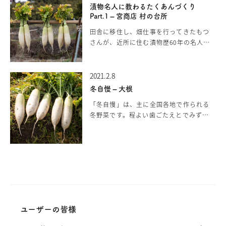
わしわに仕上がりました。この干し大根
漬物名人に教わるたくあんづくり
を使って、大根の下準備〜漬け終わりま
Part.1 – 宮商店 村の台所
でを漬物名人に教わります。漬物名人さ
田舎に移住し、畑仕事を行ってきたもつ
かえさんの漬け方のコツや材料・道具も
さんが、近所に住む漬物歴60年の名人、
ご紹介します。 大根葉の処理 ①大根葉
さかえさんから畑で採れた大根を干して
を落とす 乾いた大根葉を落とします。包
たくあんを作る方法を教わります。村に
丁を使うと切り口から腐ってしまうの
古くからある冬の大根「冬自慢」という
2021.2.8
で、直接手で落としま…
大根は、煮物にすると味が染み込んで美
冬自慢 – 大根
味しい大根になります。トータルで1年近
「冬自慢」は、主に全国各地で作られる
くになるたくあんづくり。今回は、大根
冬野菜です。程よい歯ごたえとでみずみ
の収穫から干すところまでをご紹介しま
ずしさで、煮物料理、肉料理、鍋、サラ
す。 育て方のポイント ①間引き 大根は
ダなどさまざまな料理として楽しまれま
白い部分がまっすぐに伸びていて、丸み
す。冬自慢は、寒さに強く、雪が降るよ
があるものが良いとされています。良質
うな気候でも、凍ってしまうことはなか
な大根に育てるには、ある程度の大きさ
なかありません。寒さから身を守ろうと
に成…
する大根は、糖度やビタミン濃度を上
げ、水分が凍らないように栄養素を作り
出すため、寒くなるほど、甘くて美味し
ユーザーの皆様
い大根に成長します。料理にすると味が
よく染み込むことから煮物や漬物にする