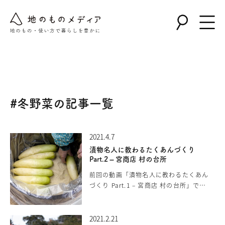
Warning
: Undefined array key "post_type" in
/home/nollie/jinomono.jp/public_html/wp-
content/themes/jinomono/functions.php
on line
167
#冬野菜の記事一覧
2021.4.7
漬物名人に教わるたくあんづくり
Part.2 – 宮商店 村の台所
前回の動画「漬物名人に教わるたくあん
づくり Part.1 – 宮商店 村の台所」で、
収穫し干し終えた大根。あれから2週間、
自然の澄んだ空気の下、乾燥しやすい冬
の気候に助けられ、水分がよく飛び、し
2021.2.21