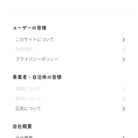
なかありません。寒さから身を守ろうと
する大根は、糖度やビタミン濃度を上
げ、水分が凍らないように栄養素を作り
出すため、寒くなるほど、甘くて美味し
ユーザーの皆様
い大根に成長します。料理にすると味が
よく染み込むことから煮物や漬物にする
このサイトについて
のもおすすめです。 特徴 冬自慢は、病
気に強く、収…
利用規約
プライバシーポリシー
事業者・自治体の皆様
協賛について
取材について
広告について
会社概要
会社概要