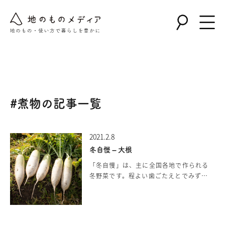
Warning
: Undefined array key "post_type" in
/home/nollie/jinomono.jp/public_html/wp-
content/themes/jinomono/functions.php
on line
167
#煮物の記事一覧
2021.2.8
冬自慢 – 大根
「冬自慢」は、主に全国各地で作られる
冬野菜です。程よい歯ごたえとでみずみ
ずしさで、煮物料理、肉料理、鍋、サラ
ダなどさまざまな料理として楽しまれま
す。冬自慢は、寒さに強く、雪が降るよ
うな気候でも、凍ってしまうことはなか