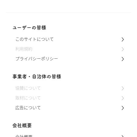
気に留めることなく使っていましたが、
ある出会いをきっかけに、このお箸も、
日々の食を美味しく豊かなにするための
大切な要素だということに気づかされま
した。そのお箸の名前は「五稜箸（ごり
ユーザーの皆様
ょうばし）」。地域の面積の大半が杉の
このサイトについて
森林である、徳島県那賀町の木頭という
地域で作られています。この小さなお箸
利用規約
に込められた…
プライバシーポリシー
事業者・自治体の皆様
協賛について
取材について
広告について
会社概要
会社概要