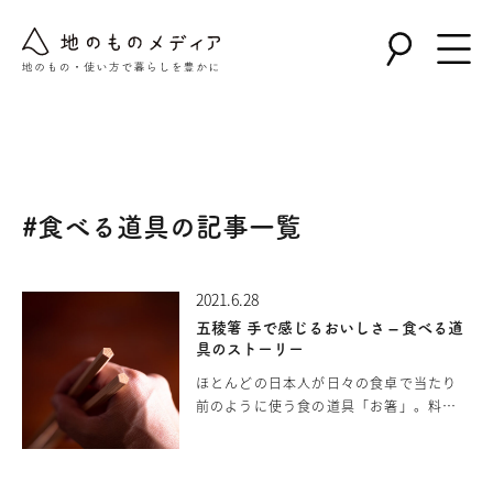
Warning
: Undefined array key "post_type" in
/home/nollie/jinomono.jp/public_html/wp-
content/themes/jinomono/functions.php
on line
167
#食べる道具の記事一覧
2021.6.28
五稜箸 手で感じるおいしさ – 食べる道
具のストーリー
ほとんどの日本人が日々の食卓で当たり
前のように使う食の道具「お箸」。料理
を掴み、口に運ぶこの道具のことを深く
考えることは少ないかと思います。わた
したちもつい最近まで、どんなお箸でも