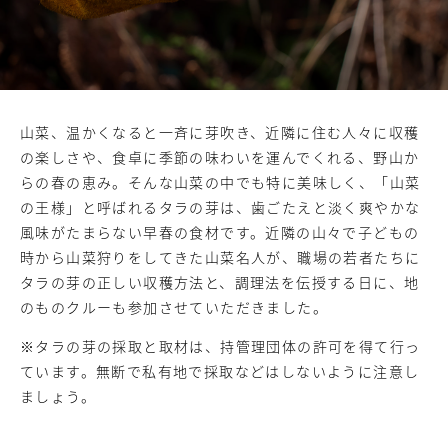
山菜、温かくなると一斉に芽吹き、近隣に住む人々に収穫
の楽しさや、食卓に季節の味わいを運んでくれる、野山か
らの春の恵み。そんな山菜の中でも特に美味しく、「山菜
の王様」と呼ばれるタラの芽は、歯ごたえと淡く爽やかな
風味がたまらない早春の食材です。近隣の山々で子どもの
時から山菜狩りをしてきた山菜名人が、職場の若者たちに
タラの芽の正しい収穫方法と、調理法を伝授する日に、地
のものクルーも参加させていただきました。
※タラの芽の採取と取材は、持管理団体の許可を得て行っ
ています。無断で私有地で採取などはしないように注意し
ましょう。