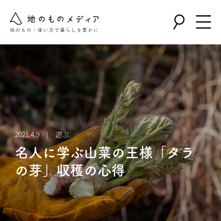
2021.4.9 | 遊ぶ
名人に学ぶ山菜の王様「タラ
の芽」収穫の心得