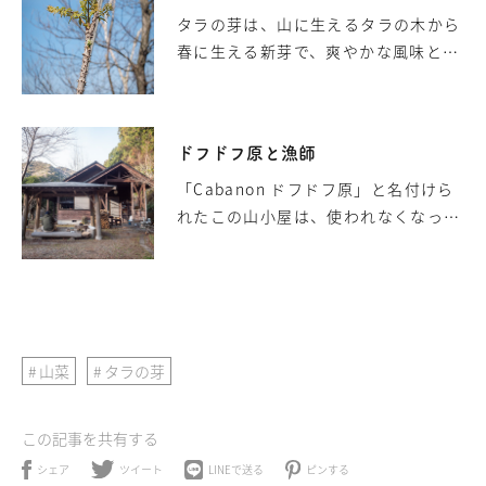
タラの芽は、山に生えるタラの木から
春に生える新芽で、爽やかな風味と食
感の良さで「山菜の王様」と呼ばれま
す。山の斜面に自生する天然のタラの
芽は、収穫も楽しく、春の訪れを感じ
ドフドフ原と漁師
させてくれる風物詩であるため、毎年
山菜好きを魅了しつづけています。山
「Cabanon ドフドフ原」と名付けら
間に住んでいてタラの芽の味を知らな
れたこの山小屋は、使われなくなって
いことは損だと言っても過言ではあり
いた古民家を、近隣の人々によって改
ません。 山肌から生えるタラの芽 タ
修して作られました。山々と柑橘畑に
ラの芽は、大きな木を切った後の山肌
囲まれたそこでは気の知れた漁師やそ
に生えることが多く、山道を車で登っ
の仲間、家族が、近くの野山や川で採
ていると道路脇などに見かけることが
れた野菜、魚、肉が持ち寄り、囲炉裏
山菜
タラの芽
あります。比較的短命で、その寿命を
を囲んでにぎやかな夜を過ごしたり、
終…
昼間は、伸びすぎた近隣の木を伐って
薪を作り、焚火をして魚や肉を焼いた
この記事を共有する
り、景色を見て珈琲を飲んだりする自
ツイート
ピンする
LINEで送る
シェア