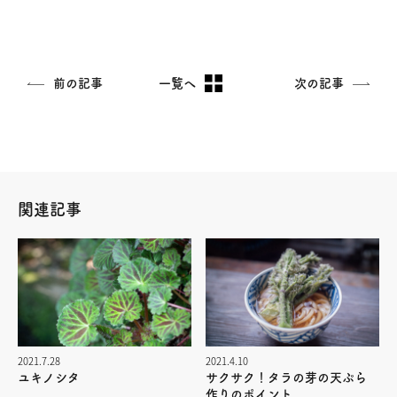
由で優しい時間が流れます。 地のもの
を楽しみ追求する場所 様々な地のも
のが持ち寄られるこの場所は、そ…
前の記事
一覧へ
次の記事
関連記事
2021.7.28
2021.4.10
ユキノシタ
サクサク！タラの芽の天ぷら
作りのポイント