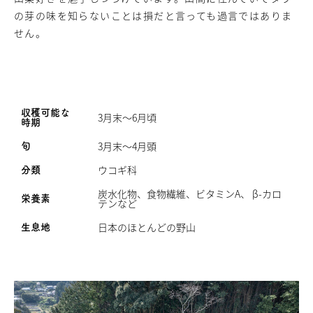
の芽の味を知らないことは損だと言っても過言ではありま
せん。
収穫可能な
3月末～6月頃
時期
3月末～4月頭
旬
ウコギ科
分類
炭水化物、食物繊維、ビタミンA、 β-カロ
栄養素
テンなど
日本のほとんどの野山
生息地