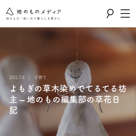
2021.7.6 | 子育て
よもぎの草木染めでてるてる坊
主 – 地のもの編集部の草花日
記