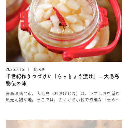
2025.7.15 | 食べる
半世紀作りつづけた「らっきょう漬け」 – 大毛島
秘伝の味
徳島県鳴門市、大毛島（おおげじま）は、うずしおを望む
風光明媚な地。そこでは、古くから小粒で繊細な「玉らっ
きょう」づくりが受け継がれてきました。ミネラル豊富な
銀砂の畑で育った「玉らっ…