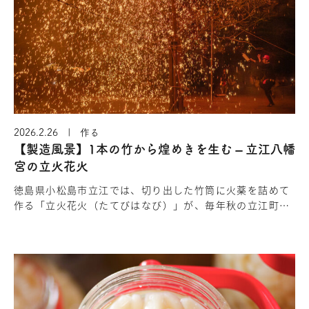
2026.2.26 | 作る
【製造風景】1本の竹から煌めきを生む – 立江八幡
宮の立火花火
徳島県小松島市立江では、切り出した竹筒に火薬を詰めて
作る「立火花火（たてびはなび）」が、毎年秋の立江町八
幡宮の祭りに奉納されています。吹筒（ふきづつ）花火と
も呼ばれるこの花火は、高…