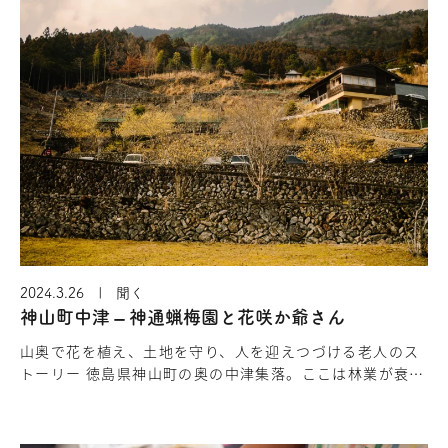
2024.3.26 | 聞く
神山町中津 – 神通蝋梅園と花咲か爺さん
山奥で花を植え、土地を守り、人を迎えつづける老人のス
トーリー 徳島県神山町の奥の中津集落。ここは林業が衰退
した限界集落ですが、毎年早春に美しい蝋梅の花を見に、
たくさんの人々が訪れる…