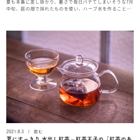
夏も本番に差し掛かり、暑さで毎日バテてしまいそうな7月
中旬、庭の畑で採れたものを使い、ハーブ氷を作ることに
しました。ハーブ氷とは、ミントなどのハーブを水と一緒
に凍らせたものです。ど…
2021.8.3 | 飲む
夏にすっきり 水出し紅茶 – 紅茶王子の「紅茶のあ