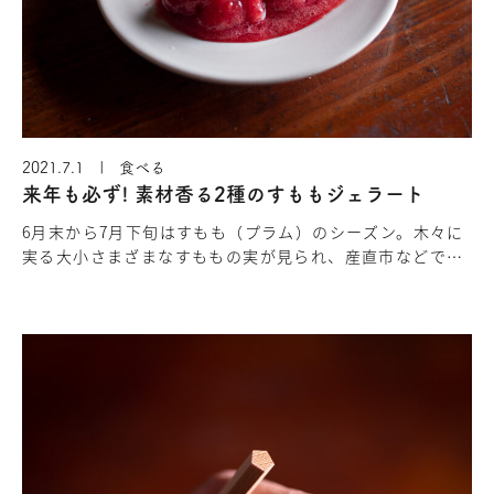
2021.7.1 | 食べる
来年も必ず! 素材香る2種のすももジェラート
6月末から7月下旬はすもも（プラム）のシーズン。木々に
実る大小さまざまなすももの実が見られ、産直市などでも
見られます。すももと聞くと「すっぱい！」という印象で
すが、それは品種や固体…