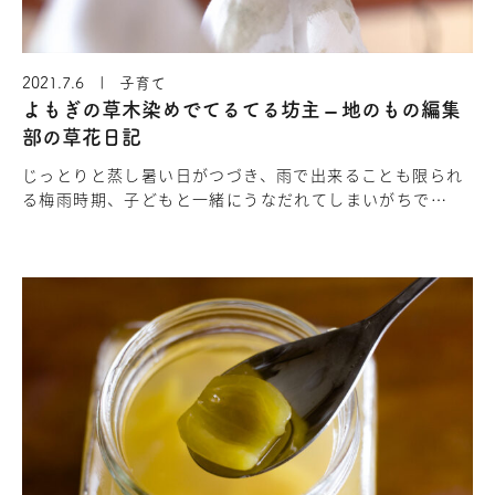
2021.7.6 | 子育て
よもぎの草木染めでてるてる坊主 – 地のもの編集
部の草花日記
じっとりと蒸し暑い日がつづき、雨で出来ることも限られ
る梅雨時期、子どもと一緒にうなだれてしまいがちで
す・・。そんな時、昔ティッシュを丸めて作った晴天のお
まじない、てるてる坊主を草木…